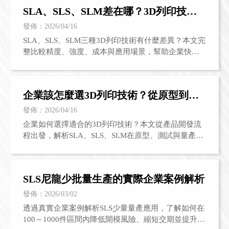
SLA、SLS、SLM差在哪？3D列印技術
完整比較與選擇指南
發佈：2026/04/16
SLA、SLS、SLM三種3D列印技術有什麼差異？本文完
整比較精度、強度、成本與應用場景，幫助企業快速
選擇最適合的3D列印製程與解決方案。
企業該怎麼選3D列印技術？從原型到量
產完整指南
發佈：2026/04/16
企業如何選擇適合的3D列印技術？本文從產品開發流
程出發，解析SLA、SLS、SLM在原型、測試與量產階
段的最佳應用，幫助企業降低成本與開發風險。
SLS尼龍少批量生產的實際企業案例解析
發佈：2026/03/02
透過真實企業案例解析SLS少量量產應用，了解如何在
100～1000件區間內降低開模風險、縮短交期並提升產