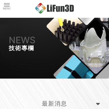
技術專欄
最新消息