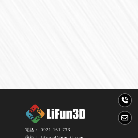
0921 161 733
lifun3d@gmail.com