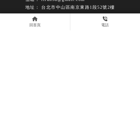
台北市中山區南京東路1段52號2樓
回首頁
電話
首頁
服務項目
設備資訊
最新消息
工業級3D列印設備
知識文章
3D手持式掃描器
技術專欄
3D列印代工服務
案例分享
聯絡我們
工業級3D列印設備
工業級3D掃描設備
3D列印代工服務
外觀設計/產品設
計/機構製圖