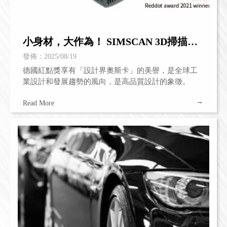
小身材，大作為！ SIMSCAN 3D掃描器
問鼎設計之巔
發佈：2025/08/19
德國紅點獎享有「設計界奧斯卡」的美譽，是全球工
業設計和發展趨勢的風向，是高品質設計的象徵。