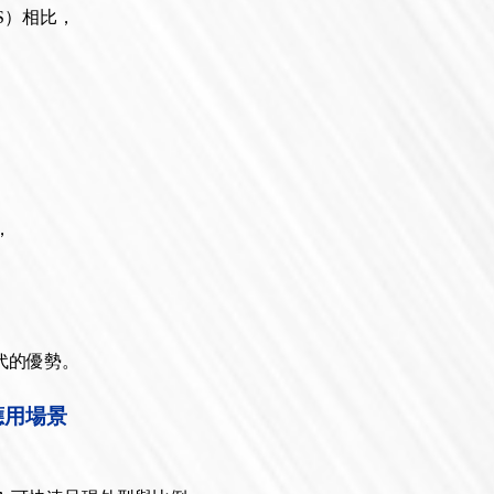
S）相比，
。
，
代的優勢。
應用場景