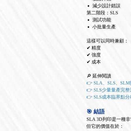
減少設計錯誤
第二階段：SLS
測試功能
小批量生產
這樣可以同時兼顧：
✔ 精度
✔ 強度
✔ 成本
🔎 延伸閱讀
👉 SLA、SLS、S
👉 SLS少量量產完
👉 SLS成本臨界點分
🎯 結語
SLA 3D列印是一種
但它的價值在於：