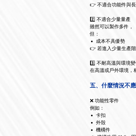
👉 不適合功能件與
2️⃣ 不適合少量量產
雖然可以製作多件，
但：
成本不具優勢
👉 若進入少量生產
3️⃣ 不耐高溫與環境
在高溫或戶外環境，
五、什麼情況不應
❌ 功能性零件
例如：
卡扣
外殼
機構件