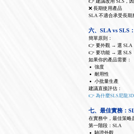
👉 建議改用 SLS
❌ 長期使用產品
SLA 不適合承受長
六、SLA vs S
簡單原則：
👉 要外觀 → 選 SLA
👉 要功能 → 選 SLS
如果你的產品需要：
強度
耐用性
小批量生產
建議直接評估：
👉 為什麼SLS尼龍
七、最佳實務：SLA
在實務中，最佳策略
第一階段：SLA
驗證外觀